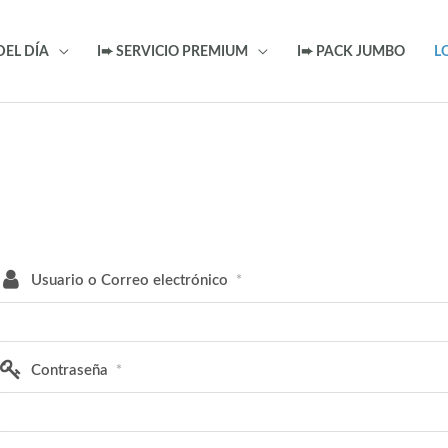
DEL DÍA
I➨ SERVICIO PREMIUM
I➨ PACK JUMBO
L
Usuario o Correo electrónico
*
Contraseña
*