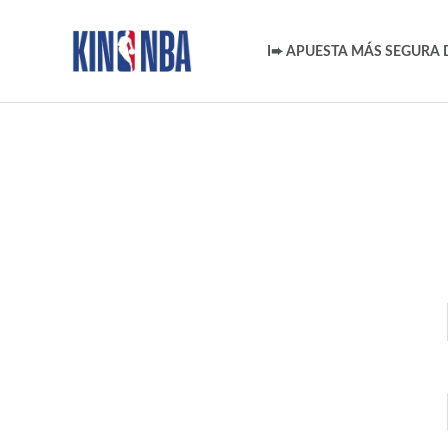
Ir
al
I➨ APUESTA MÁS SEGURA 
contenido