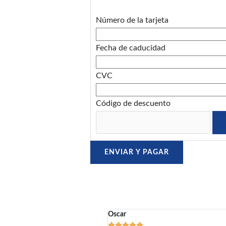
.
Número de la tarjeta
8
Fecha de caducidad
7
CVC
d
Código de descuento
e
5
Oscar




