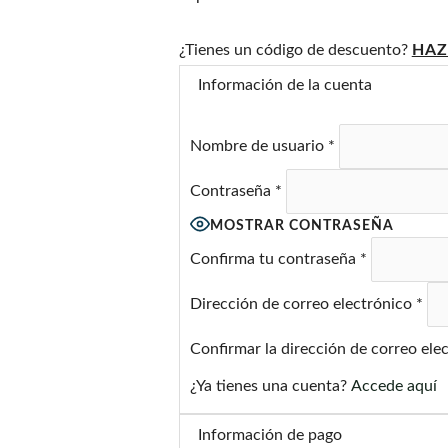
r
¿Tienes un código de descuento?
HAZ
Información de la cuenta
a
Nombre de usuario
*
d
Contraseña
*
o
MOSTRAR CONTRASEÑA
c
Confirma tu contraseña
*
Dirección de correo electrónico
*
o
Confirmar la dirección de correo ele
n
¿Ya tienes una cuenta?
Accede aquí
4
Información de pago