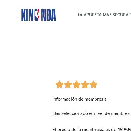
Ir
al
I➨ APUESTA MÁS SEGURA 
contenido
V





a
Información de membresía
l
Has seleccionado el nivel de membres
o
El precio de la membresía es de
49.90