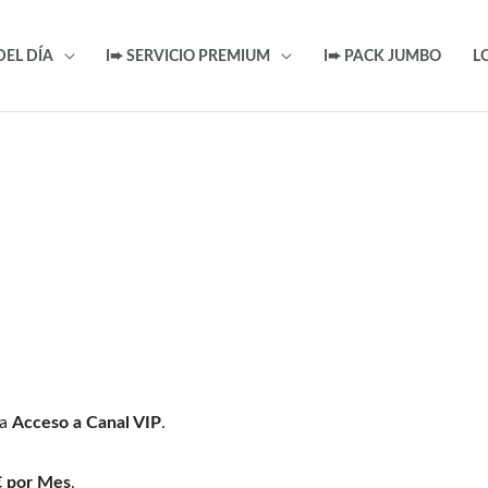
DEL DÍA
I➨ SERVICIO PREMIUM
I➨ PACK JUMBO
L
ía
Acceso a Canal VIP
.
€ por Mes
.