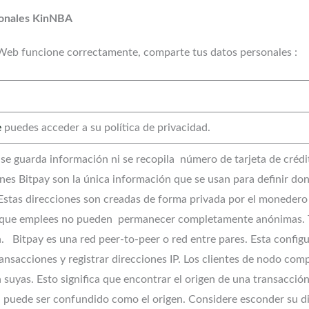
sonales KinNBA
Web funcione correctamente, comparte tus datos personales :
e
puedes acceder a su política de privacidad.
se guarda información ni se recopila número de tarjeta de crédito
ones Bitpay son la única información que se usan para definir d
 Estas direcciones son creadas de forma privada por el monedero 
s que emplees no pueden permanecer completamente anónimas. T
 Bitpay es una red peer-to-peer o red entre pares. Esta configu
ransacciones y registrar direcciones IP. Los clientes de nodo com
 suyas. Esto significa que encontrar el origen de una transacci
 puede ser confundido como el origen. Considere esconder su di