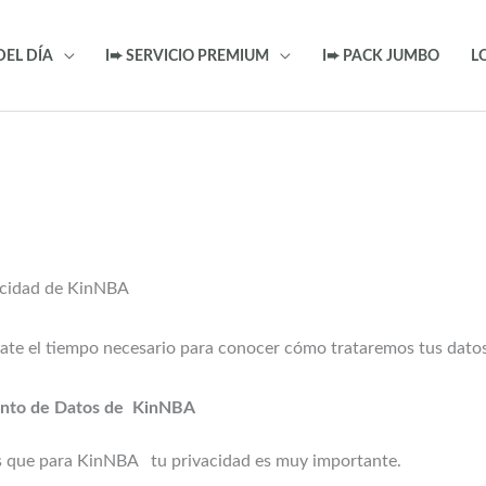
DEL DÍA
I➨ SERVICIO PREMIUM
I➨ PACK JUMBO
L
vacidad de KinNBA
ate el tiempo necesario para conocer cómo trataremos tus datos
iento de Datos de KinNBA
s que para KinNBA tu privacidad es muy importante.