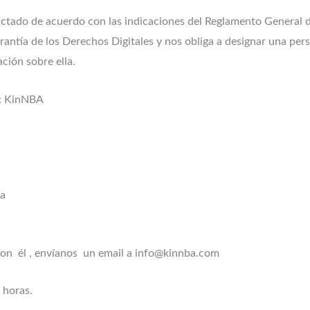
actado de acuerdo con las indicaciones del Reglamento General d
antía de los Derechos Digitales y nos obliga a designar una per
ción sobre ella.
os: KinNBA
4a
on él , envíanos un email a info@kinnba.com
o horas.